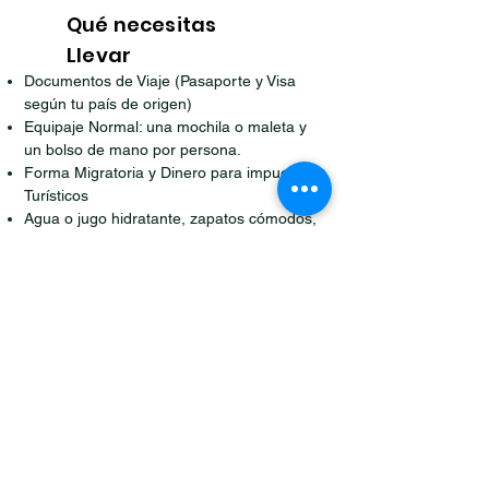
Qué necesitas
Llevar
Documentos de Viaje (Pasaporte y Visa
según tu país de origen)
Equipaje Normal: una mochila o maleta y
un bolso de mano por persona.
Forma Migratoria y Dinero para impuestos
Turísticos
Agua o jugo hidratante, zapatos cómodos,
medicamentos que puedas necesitar y
descansa cuello
Reservar Transfer
Ruta Jaguar
Senderismo
Guias con experiencia y dedicación a la mejor
atención de nuestros clientes nos hace