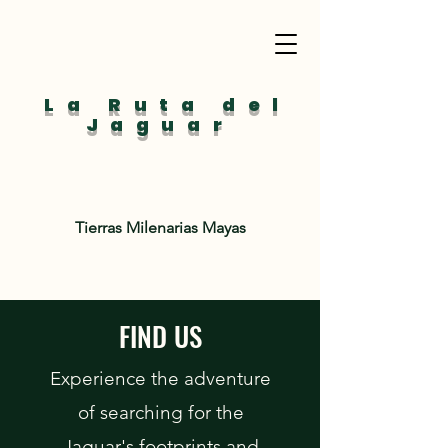
La Ruta del
Jaguar
Tierras Milenarias Mayas
FIND US
Experience the adventure
of searching for the
Jaguar's footprints and